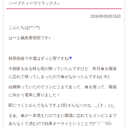
ハーブティーでリラックス♪
2016年09月15日
こんにちは(*^-^*)
はーと鍼灸整骨院です♪
秋雨前線で今週はずっと雨ですね
☔
今朝家を出る時も雨が降っていたんですけど、昨日傘を職場
に忘れて帰ってしまったので傘がなかったんですね( ;∀;)
結構降っていたのでコンビニまで走って、傘を買って、職場
に向かう電車に乗りました！
駅につくと止んでるんですよ(笑)そんなバカな…_(:3 」∠)_
まあ、傘が一本増えたのでまた職場に忘れてもコンビニまで
走らなくて済むので結果オーライということで(*´▽｀*)💦