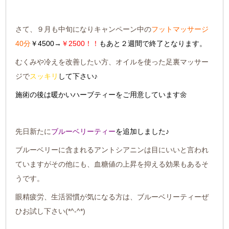
さて、９月も中旬になりキャンペーン中の
フットマッサージ
40分
￥4500→
￥2500！！
もあと２週間で終了となります。
むくみや冷えを改善したい方、オイルを使った足裏マッサー
ジで
スッキリ
して下さい♪
施術の後は暖かいハーブティーをご用意しています🌼
先日新たに
ブルーベリーティー
を追加しました♪
ブルーベリーに含まれるアントシアニンは目にいいと言われ
ていますがその他にも、血糖値の上昇を抑える効果もあるそ
うです。
眼精疲労、生活習慣が気になる方は、ブルーベリーティーぜ
ひお試し下さい(*^-^*)