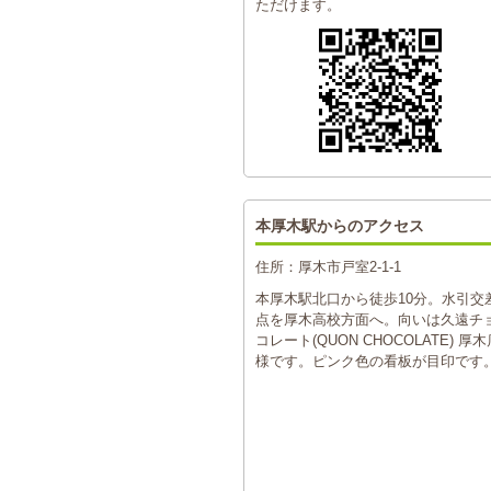
ただけます。
本厚木駅からのアクセス
住所：厚木市戸室2-1-1
本厚木駅北口から徒歩10分。水引交
点を厚木高校方面へ。向いは久遠チ
コレート(QUON CHOCOLATE) 厚木
様です。ピンク色の看板が目印です