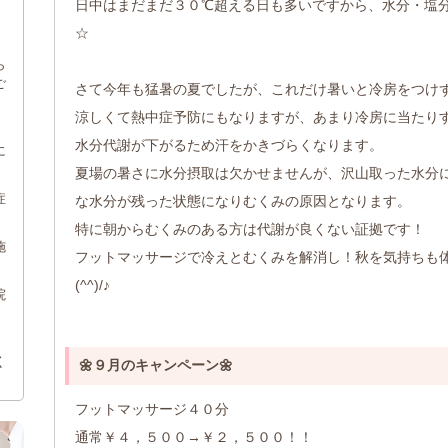
日中はまだまだ３０℃超える日も多いですから、水分・塩
☆
ら
ご
さて今年も猛暑の夏でしたが、これだけ暑いと冷房をつけ
。
涼しくて熱中症予防にもなりますが、あまり冷房に当たり
水分代謝が下がるため汗をかきづらくなります。
に
夏場の暑さに水分摂取は欠かせませんが、沢山取った水分
症
な水分が残った状態になりむくみの原因となります。
特に朝からむくみのある方は代謝が良くない証拠です！
施
フットマッサージで冷えとむくみを解消し！秋を気持ちも
(^^)/♪
院
く
🌼９月のキャンペーン🌼
フットマッサージ４０分
通常￥４，５００→￥２，５００！！