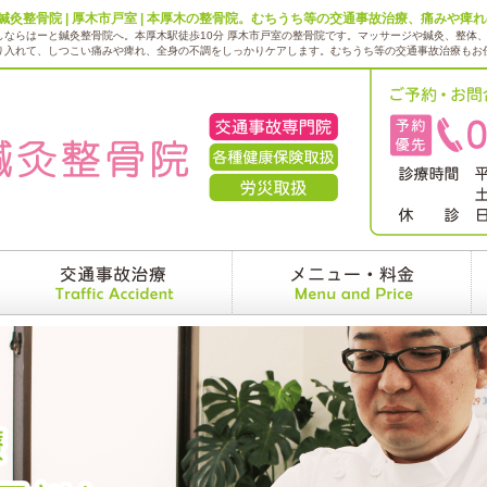
と鍼灸整骨院 | 厚木市戸室 | 本厚木の整骨院。むちうち等の交通事故治療、痛みや
しならはーと鍼灸整骨院へ。本厚木駅徒歩10分 厚木市戸室の整骨院です。マッサージや鍼灸、整体
り入れて、しつこい痛みや痺れ、全身の不調をしっかりケアします。むちうち等の交通事故治療もお