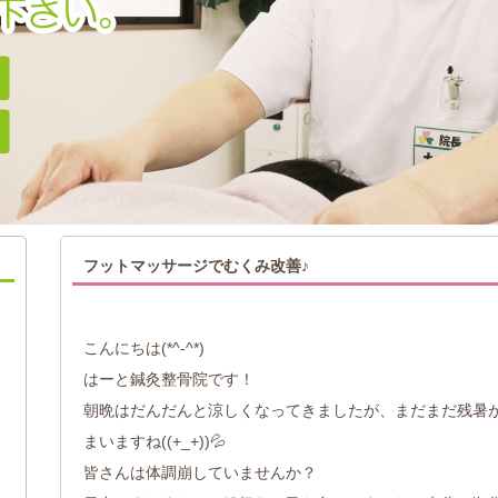
フットマッサージでむくみ改善♪
こんにちは(*^-^*)
はーと鍼灸整骨院です！
朝晩はだんだんと涼しくなってきましたが、まだまだ残暑
まいますね((+_+))💦
皆さんは体調崩していませんか？